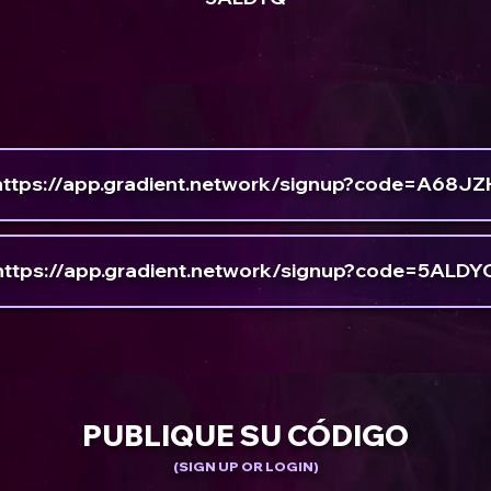
https://app.gradient.network/signup?code=A68JZ
https://app.gradient.network/signup?code=5ALDY
PUBLIQUE SU CÓDIGO
(SIGN UP OR LOGIN)