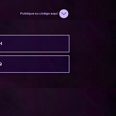
Publique su código aquí
H
Q