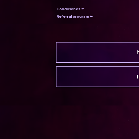
Condiciones ⬅️
Referral program ⬅️