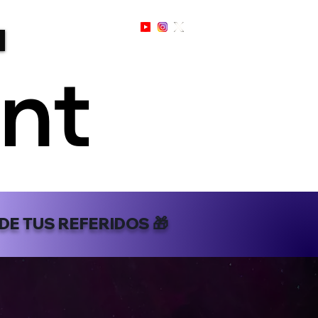
Sign Up / In
 DE TUS REFERIDOS
🎁