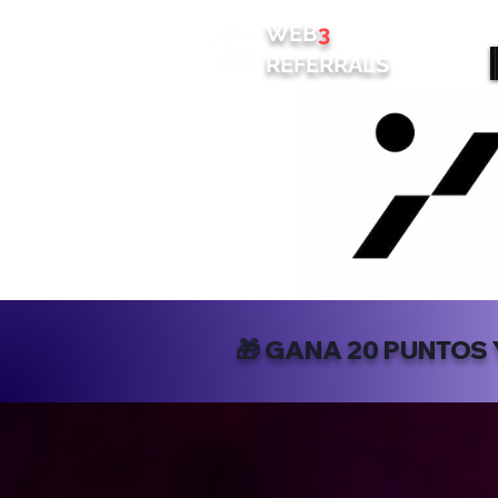
WEB
3
REFERRALS
🎁 GANA 20 PUNTOS