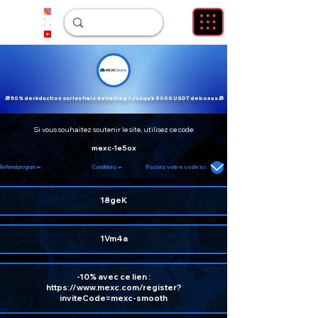
🎁 50% de réduction sur les frais de trading + Jusqu'à 8000 USDT de bonus 🎁
Si vous souhaitez soutenir le site, utilisez ce code:
mexc-1e5ox
Postez votre code ici
Referral program
⬅️
Conditions ⬅️
18geK
1Vm4a
-10% avec ce lien :
https://www.mexc.com/register?
inviteCode=mexc-smooth