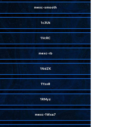
mexc-smooth
1c3Uk
1VcRC
mexc-rb
1NdZK
1Ysx8
1RMyz
mexc-1Wxa7