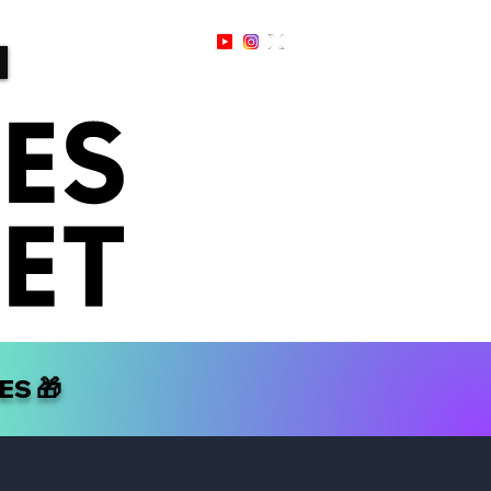
Sign Up / In
LES
🎁