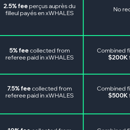
2.5% fee
perçus auprès du
No re
filleul payés en xWHALES
5% fee
collected from
Combined fi
referee paid in xWHALES
$200K
7.5% fee
collected from
Combined fi
referee paid in xWHALES
$500K