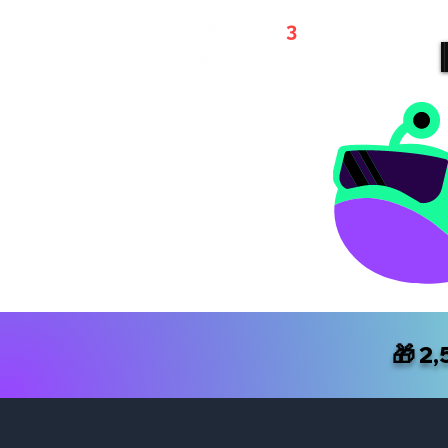
WEB
3
REFERRALS
🎁
2,