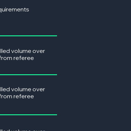
quirements
lled volume over
from referee
lled volume over
from referee