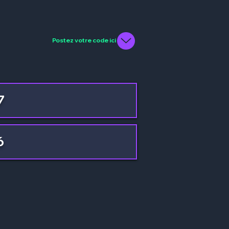
Postez votre code ici
7
6