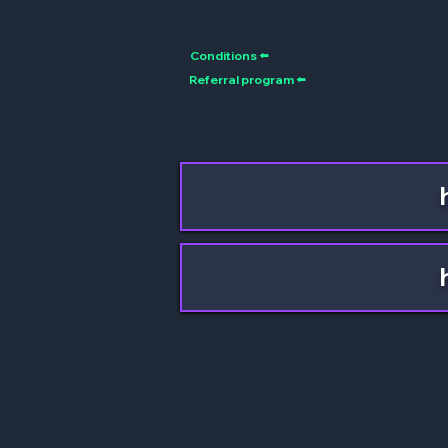
Conditions ⬅️
Referral program ⬅️