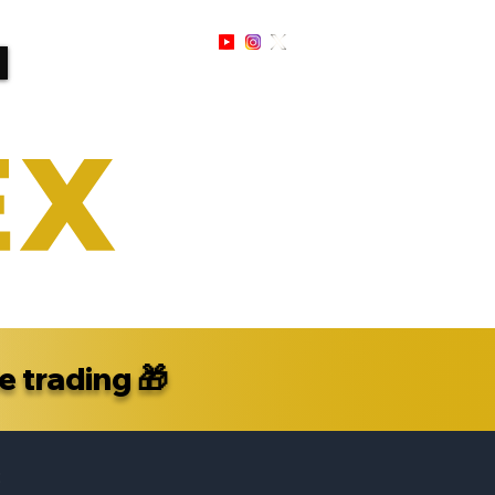
Sign Up / In
e trading
🎁
: