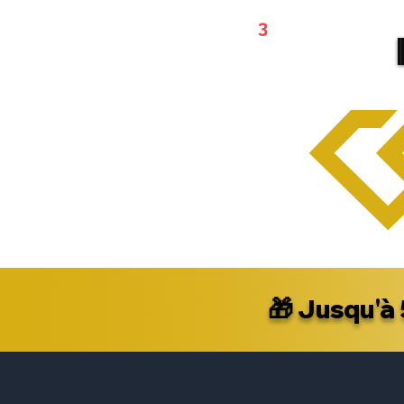
WEB
3
REFERRALS
🎁
Jusqu'à 