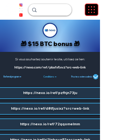
🎁 $15 BTC bonus 🎁
Si vous souhaitez soutenir le site, utilisez ce lien:
https://nexo.com/ref/pbafxflxv2?src=web-link
Referral program
⬅️
Conditions ⬅️
Postez votre code ici
https://nexo.io/ref/pzfhjn73ju
https://nexo.io/ref/d8tfjusixz?src=web-link
https://nexo.io/ref/72qqomelmm
https://nexo.io/ref/rj2lqbsvq5?src=web-link