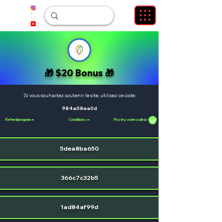
🎁 $20 Bonus 🎁
Si vous souhaitez soutenir le site, utilisez ce code:
984a08ea0d
Referral program ⬅️
Conditions ⬅️
Postez votre code ici
5dea8ba650
366c7c32b5
1ad84af99d