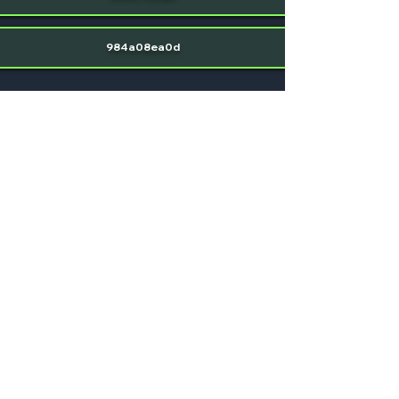
984a08ea0d
POSTEZ VOTRE CODE
(SIGN UP OU LOGIN)
SEND
Conditions
KYC
Premier dépôt d'au moins $
250
(fiat/crypto)