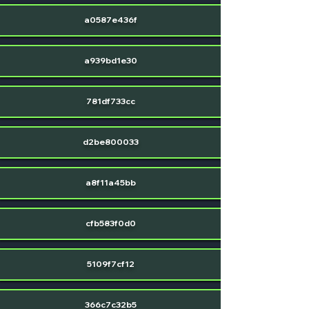
a0587e436f
a939bd1e30
781df733cc
d2be800033
a8f11a45bb
cfb583f0d0
5109f7cf12
366c7c32b5