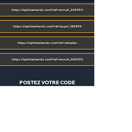
https://splinterlands.com
?ref=recruit_265094
https://splinterlands.com
?ref=pupil_185559
https://splinterlands.com
?ref=skitalec
https://splinterlands.com
?ref=recruit_568252
POSTEZ VOTRE CODE
(SIGN UP OU LOGIN)
SEND