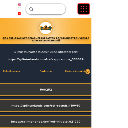
🎁 5% SUR LES ACHATS DE PAQUETS DE CARTES, DE POTIONS ET DE LIVRES DE
SORTS D'INVOCATEUR 🎁
Si vous souhaitez soutenir le site, utilisez ce lien:
https://splinterlands.com
?ref=apprentice_553329
Referral program ⬅️
Conditions ⬅️
Postez votre code ici
568252
https://splinterlands.com
?ref=recruit_410940
https://splinterlands.com
?ref=initiate_621260